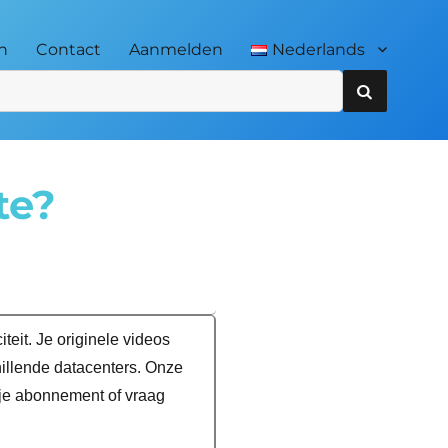
en
Contact
Aanmelden
Nederlands
te?
teit. Je originele videos
illende datacenters. Onze
je abonnement of vraag