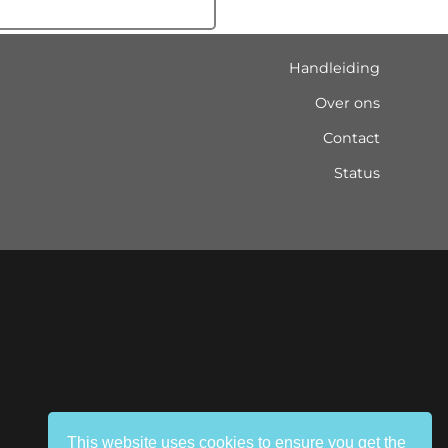
handleiding
over ons
contact
status
This website uses cookies to ensure you get the