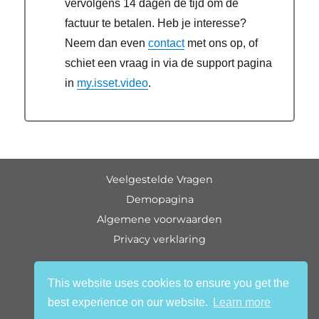
vervolgens 14 dagen de tijd om de
factuur te betalen. Heb je interesse?
Neem dan even
contact
met ons op, of
schiet een vraag in via de support pagina
in
my.isset.video
.
Veelgestelde Vragen
Demopagina
Algemene voorwaarden
Privacy verklaring
handleiding
This website uses cookies to ensure you get the
over ons
best experience on our website.
Learn more
contact